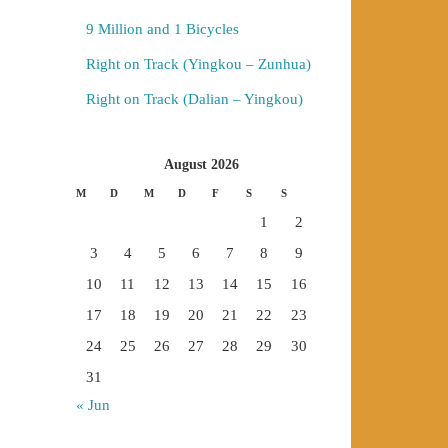
9 Million and 1 Bicycles
Right on Track (Yingkou – Zunhua)
Right on Track (Dalian – Yingkou)
August 2026
M
D
M
D
F
S
S
1
2
3
4
5
6
7
8
9
10
11
12
13
14
15
16
17
18
19
20
21
22
23
24
25
26
27
28
29
30
31
« Jun