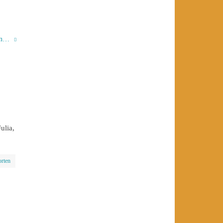
hen…
ulia,
rten