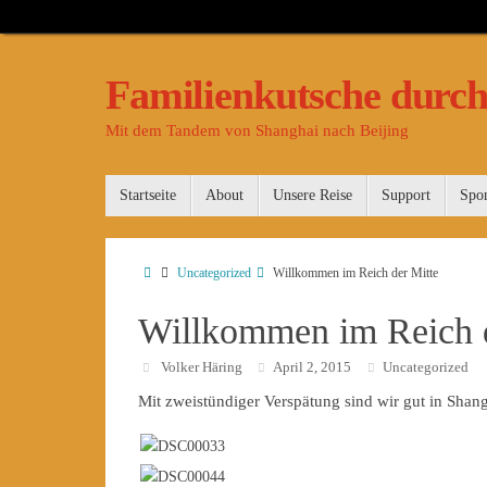
Familienkutsche durch
Mit dem Tandem von Shanghai nach Beijing
Startseite
About
Unsere Reise
Support
Spo
Uncategorized
Willkommen im Reich der Mitte
Willkommen im Reich d
Volker Häring
April 2, 2015
Uncategorized
Mit zweistündiger Verspätung sind wir gut in Sha