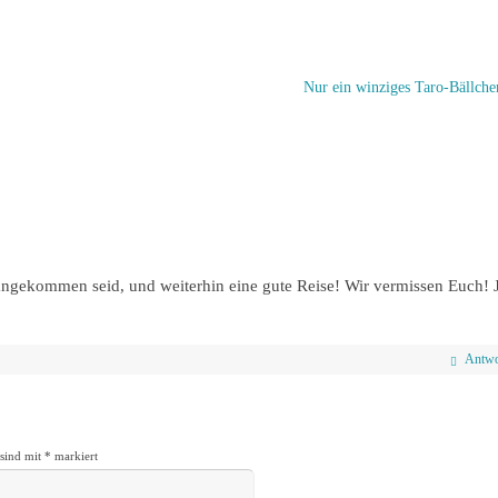
Nur ein winziges Taro-Bällc
angekommen seid, und weiterhin eine gute Reise! Wir vermissen Euch! J
Antwo
 sind mit
*
markiert