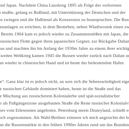
 und Japan. Nachdem China Liaodong 1895 als Folge des verlorenen
n mußte, gelang es Rußland, mit Unterstützung der Deutschen und der
 zu zwingen und die Halbinsel als Konzession zu beanspruchen. Die Rus
fenanlagen zu errichten, in dem Bestreben, neben Wladiwostok einen zw
en. Bereits 1904 kam es jedoch wieder zu Zusammenstößen mit Japan, die
russischen Flotte gegen ihren japanischen Gegner, zur Rückgabe Dalia
aus und machten ihn bis Anfang der 1930er Jahre zu einem ihrer wichti
Zweiten Weltkrieg kamen 1945 die Russen wieder zurück nach Dalian u
lian wieder in chinesischer Hand und ist heute der bedeutendste Hafen
“. Ganz klar ist es jedoch nicht, an wen sich die Sehenswürdigkeit eige
e russischen Gebäude dominiert haben, heute ist die Straße und das
le Mischung aus russischerem Kolonialerbe und spät-sozialistischer
r als Fußgängerzone ausgebauten Straße die Reste russischer Kolonialvi
pes vom Erlesensten angeboten. Petersburg meets Disneyland, schießt e
och zugenommen. Als Wahl-Berliner erinnere ich mich angesichts der b
n die Russenmärkte in den frühen 1990er Jahren rund um das Brande