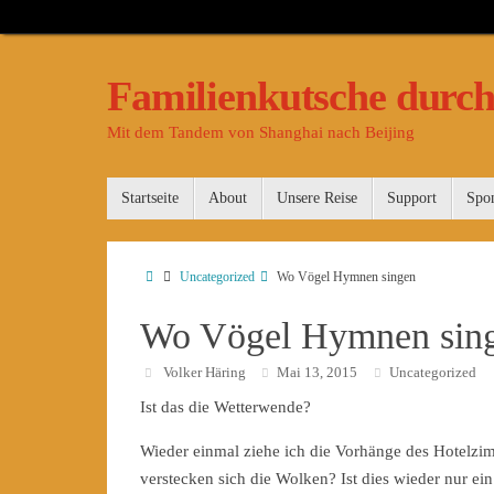
Familienkutsche durch
Mit dem Tandem von Shanghai nach Beijing
Startseite
About
Unsere Reise
Support
Spo
Uncategorized
Wo Vögel Hymnen singen
Wo Vögel Hymnen sin
Volker Häring
Mai 13, 2015
Uncategorized
Ist das die Wetterwende?
Wieder einmal ziehe ich die Vorhänge des Hotelz
verstecken sich die Wolken? Ist dies wieder nur e