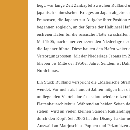
liegt, war lange Zeit Zankapfel zwischen Rußland
japanisch-chinesischen Krieges an Japan abgetrete
Franzosen, die Japaner zur Aufgabe ihrer Position
begannen sogleich, an der Spitze der Halbinsel Ha
eisfreien Hafen für die russische Flotte zu schaff
Mai 1905, nach einer verheerenden Niederlage der 
die Japaner führte. Diese bauten den Hafen weiter 
Versorgungsposten. Mit der Niederlage Japans im 
blieben bis Mitte der 1950er Jahre. Seitdem ist Da
Nordchinas.
Ein Stück Rußland verspricht die „Malerische Straße
wendet. Vor mehr als hundert Jahren mögen hier di
umliegenden Viertel eine fast schon wieder reizvol
Plattenbauarchitektur. Während an beiden Seiten de
stehen, wird an vielen kleinen Ständen Rußlandnip
durch den Kopf. Seit 2006 hat der Disney-Faktor n
Auswahl an Matrjoschka -Puppen und Pelzmützen a