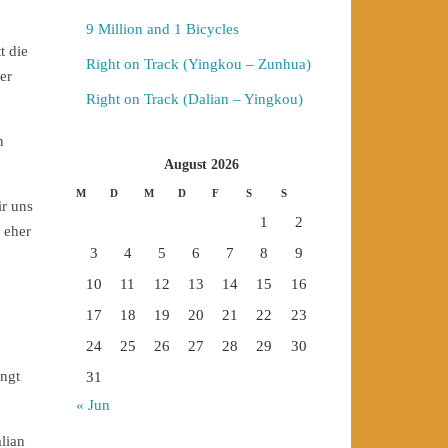
9 Million and 1 Bicycles
t die
Right on Track (Yingkou – Zunhua)
er
Right on Track (Dalian – Yingkou)
n
August 2026
M
D
M
D
F
S
S
ir uns
1
2
 eher
3
4
5
6
7
8
9
10
11
12
13
14
15
16
17
18
19
20
21
22
23
24
25
26
27
28
29
30
ingt
31
« Jun
lian