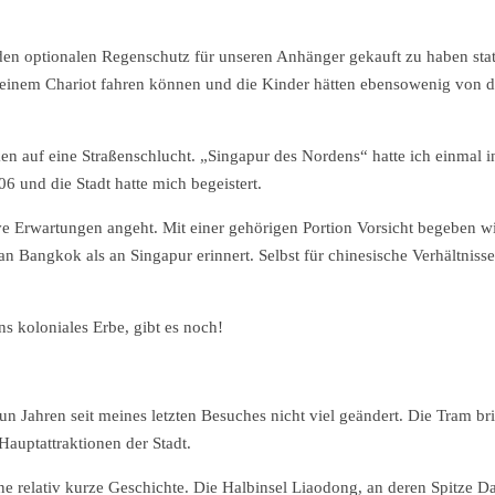
 den optionalen Regenschutz für unseren Anhänger gekauft zu haben stat
 einem Chariot fahren können und die Kinder hätten ebensowenig von d
en auf eine Straßenschlucht. „Singapur des Nordens“ hatte ich einmal i
6 und die Stadt hatte mich begeistert.
ve Erwartungen angeht. Mit einer gehörigen Portion Vorsicht begeben w
an Bangkok als an Singapur erinnert. Selbst für chinesische Verhältnisse
s koloniales Erbe, gibt es noch!
un Jahren seit meines letzten Besuches nicht viel geändert. Die Tram br
Hauptattraktionen der Stadt.
ine relativ kurze Geschichte. Die Halbinsel Liaodong, an deren Spitze Da