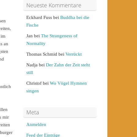
Neueste Kommentare
Eckhard Fuss
bei
Buddha bei die
sen
Fische
eiten,
Jan
bei
The Strangeness of
 im
Normality
ns an
gsten
Thomas Schmid
bei
Verrückt
nd
Nadja
bei
Der Zahn der Zeit steht
still
Christof
bei
Wo Vögel Hymnen
ntlich
singen
llen
Meta
s mir
Anmelden
reiten
nburger
Feed der Einträge