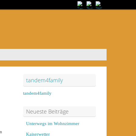
tandem4family
tandem4family
Neueste Beiträge
Unterwegs im Wohnzimmer
en
Kaiserwetter