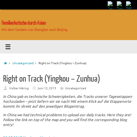
Familienkutsche durch Asien
Mit dem Tandem von Shanghai nach Beijing
Uncategorized
Right on Track (Yingkou – Zunhua)
Right on Track (Yingkou – Zunhua)
Volker Häring
Juni 12, 2015
Uncategorized
In China gab es technische Schwierigkeiten, die Tracks unserer Tagesetappen
hochzuladen – jetzt liefern wir sie nach! Mit einem Klick auf die Etappenorte
kommt ihr direkt auf den jeweiligen Blogeintrag.
In China we had technical problems to upload our daily tracks. Here they are!
Follow the link on top of the map and you will find the corresponding blog
entry!