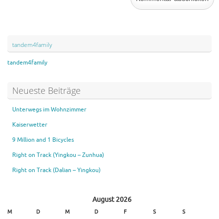
tandem4family
tandem4family
Neueste Beiträge
Unterwegs im Wohnzimmer
Kaiserwetter
9 Million and 1 Bicycles
Right on Track (Yingkou – Zunhua)
Right on Track (Dalian – Yingkou)
August 2026
M
D
M
D
F
S
S