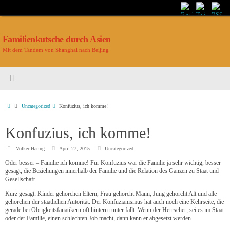
Familienkutsche durch Asien
Mit dem Tandem von Shanghai nach Beijing
Uncategorized
Konfuzius, ich komme!
Konfuzius, ich komme!
Volker Häring
April 27, 2015
Uncategorized
Oder besser – Familie ich komme! Für Konfuzius war die Familie ja sehr wichtig, besser
gesagt, die Beziehungen innerhalb der Familie und die Relation des Ganzen zu Staat und
Gesellschaft.
Kurz gesagt: Kinder gehorchen Eltern, Frau gehorcht Mann, Jung gehorcht Alt und alle
gehorchen der staatlichen Autorität. Der Konfuzianismus hat auch noch eine Kehrseite, die
gerade bei Obrigkeitsfanatikern oft hintern runter fällt: Wenn der Herrscher, sei es im Staat
oder der Familie, einen schlechten Job macht, dann kann er abgesetzt werden.