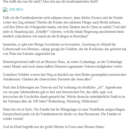
Was heißt das nun für mich? Also rein aus der konfuzianischen Sicht?
Falls ich die Familienkutsche nicht adäquat steuere, dann dürfen Zornica und die Kinder
weiter den Zug nehmen? Dürfen die Kinder den nächsten Flieger nach Berlin nehmen,
weil ihre Eltern die Schnapsidee hatten, mit dem Tandem durch China zu radeln? Und darf
jeder in Shandong laut „Scheiße!“ schreien, weil die lokale Regierung anscheinend einen
deutlich schlechteren Job macht als die Kollegen in Restchina?
Immerhin, es gibt eine Menge Geschichte zu bewundern. Zoucheng ist offiziell die
Geburtsstadt von Menzius, salopp gesagt der Gelehrte, der für Konfuzius das geleistet hat,
was Plato mit Sokrates angerichtet hat.
Dementsprechend radle ich an Menzius Haus, an seiner Grabanlage, an der Grabanlage
seiner Mutter und noch einem halben Dutzend sogenannter Sehenswürdigkeiten vorbei.
Grandiose Schilder weisen den Weg zu kürzlich aus dem Boden gestampften touristischen
Attraktionen. Glauben die chinesischen Touristen das denn alles?
Nach den Erfahrungen aus Yaowan und Tai’erzhuang ein deutliches „Ja!“. Irgendwann
vor ein paar Jahrhunderten gab es hier eine historischen Ort, das zählt, egal, was
inzwischen die Geschichte damit gemacht hat. Welche deutsche mittelalterliche Stadt ist in
der Substanz älter als 100 Jahre? Rothenburg, Nürnberg, Hildesheim?
Dann bin ich in Qufu. Die Familie hat ihr Mittagslager in einer Nudelbude aufgeschlagen.
Entsprechend parke ich die Familienkutsche direkt vor dem Restaurant. Die Familie ist
wieder vereint!
Und im Hotel begrüßt uns der große Meister in Form einer Bronze-Statue: