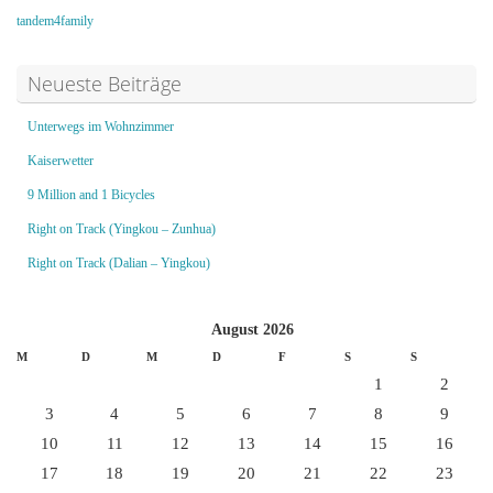
tandem4family
Neueste Beiträge
Unterwegs im Wohnzimmer
Kaiserwetter
9 Million and 1 Bicycles
Right on Track (Yingkou – Zunhua)
Right on Track (Dalian – Yingkou)
August 2026
M
D
M
D
F
S
S
1
2
3
4
5
6
7
8
9
10
11
12
13
14
15
16
17
18
19
20
21
22
23