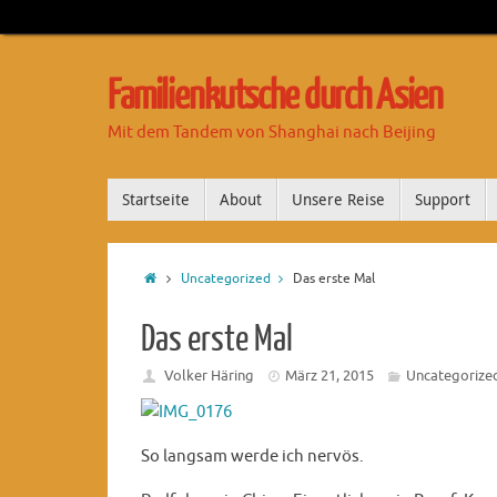
Familienkutsche durch Asien
Mit dem Tandem von Shanghai nach Beijing
Startseite
About
Unsere Reise
Support
Uncategorized
Das erste Mal
Das erste Mal
Volker Häring
März 21, 2015
Uncategorize
So langsam werde ich nervös.