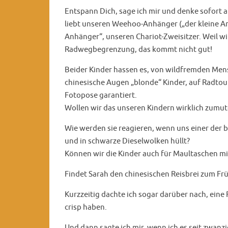
Entspann Dich, sage ich mir und denke sofort a
liebt unseren Weehoo-Anhänger („der kleine An
Anhänger“, unseren Chariot-Zweisitzer. Weil w
Radwegbegrenzung, das kommt nicht gut!
Beider Kinder hassen es, von wildfremden Mens
chinesische Augen „blonde“ Kinder, auf Radtou
Fotopose garantiert.
Wollen wir das unseren Kindern wirklich zumu
Wie werden sie reagieren, wenn uns einer der 
und in schwarze Dieselwolken hüllt?
Können wir die Kinder auch für Maultaschen mi
Findet Sarah den chinesischen Reisbrei zum Fr
Kurzzeitig dachte ich sogar darüber nach, eine
crisp haben.
Und dann sagte ich mir, wenn ich es seit zwanz