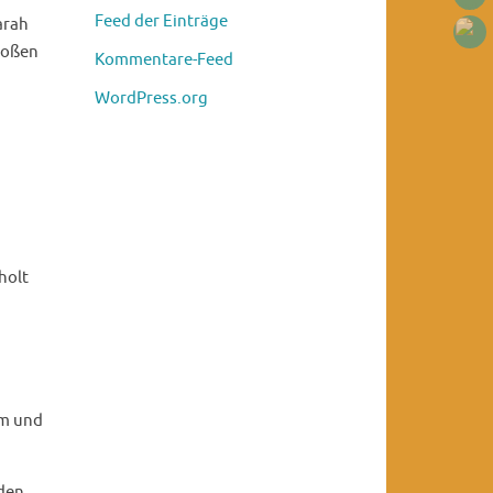
Feed der Einträge
arah
roßen
Kommentare-Feed
WordPress.org
holt
rm und
 den