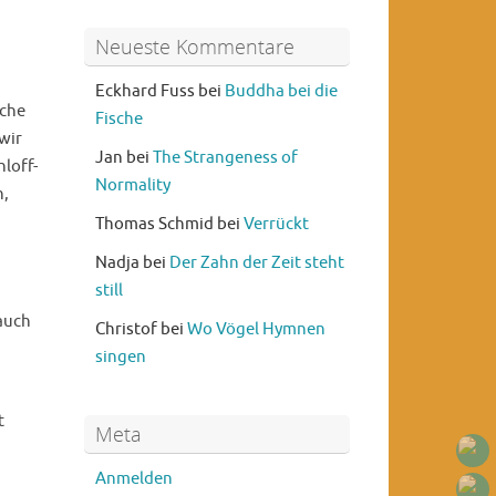
Neueste Kommentare
Eckhard Fuss
bei
Buddha bei die
ache
Fische
wir
Jan
bei
The Strangeness of
loff-
Normality
n,
Thomas Schmid
bei
Verrückt
Nadja
bei
Der Zahn der Zeit steht
still
bauch
Christof
bei
Wo Vögel Hymnen
singen
t
Meta
Anmelden