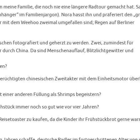
n meine Familie, die noch nie eine längere Radtour gemacht hat. S
hänger“ im Familienjargon). Nora hasst ihn und präferiert den „g
ir mit dem Weehoo zweimal umgefallen sind; Regen auf Berliner
chen fotografiert und geherzt zu werden. Zwei, zumindest für
r durch China. Da sind Menschenauflauf, Blitzlichtgewitter und
ten?
berüchtigten chinesischen Zweitakter mit dem Einheitsmotor über
t einer anderen Füllung als Shrimps begeistern?
ühstück immer noch so gut wie vor vier Jahren?
 Reisetoaster zu kaufen, da die Kinder ihr Frühstückbrot gerne wa
ig Jahren schaffe, deutsche Radler im fortgeschrittenen Alter von