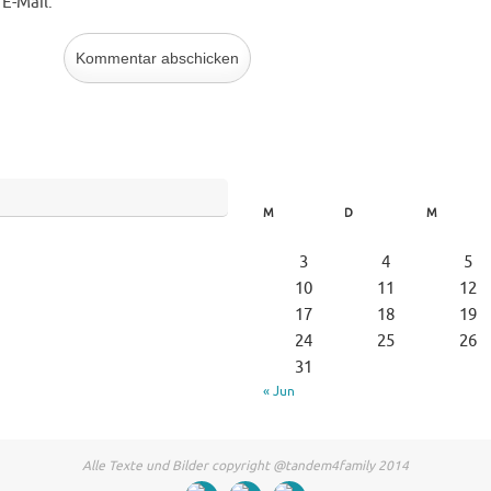
E-Mail.
M
D
M
3
4
5
10
11
12
17
18
19
24
25
26
31
« Jun
Alle Texte und Bilder copyright @tandem4family 2014