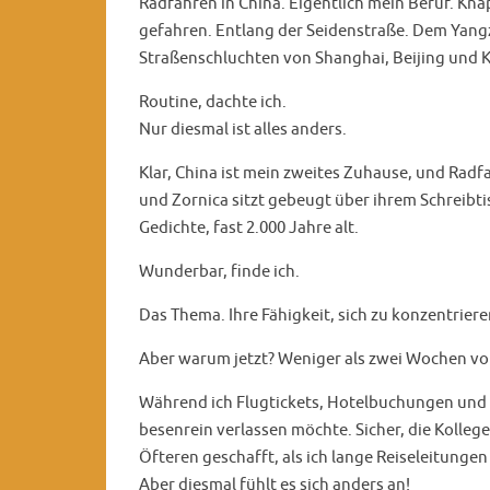
Radfahren in China. Eigentlich mein Beruf. Knap
gefahren. Entlang der Seidenstraße. Dem Yan
Straßenschluchten von Shanghai, Beijing und 
Routine, dachte ich.
Nur diesmal ist alles anders.
Klar, China ist mein zweites Zuhause, und Radf
und Zornica sitzt gebeugt über ihrem Schreibtis
Gedichte, fast 2.000 Jahre alt.
Wunderbar, finde ich.
Das Thema. Ihre Fähigkeit, sich zu konzentriere
Aber warum jetzt? Weniger als zwei Wochen vo
Während ich Flugtickets, Hotelbuchungen und
besenrein verlassen möchte. Sicher, die Kolle
Öfteren geschafft, als ich lange Reiseleitun
Aber diesmal fühlt es sich anders an!