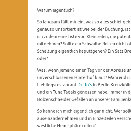
Warum eigentlich?
So langsam fällt mir ein, was so alles schief g
genauso unsortiert ist wie bei der Buchung, is
ich zudem eine Liste von Kleinteilen, die pote
mitnehmen? Sollte ein Schwalbe-Reifen nicht o
Schaltung eigentlich kaputtgehen? Ein Satz Br
oder?
Was, wenn jemand einen Tag vor der Abreise 
unverschlossenen HInterhof klaut? Während ich
Lieblingsrestaurant
Dr. To’s
in Berlin Kreuzköl
und ein Tuna Tadaki genossen habe, immer in de
Bolzenschneider Gefallen an unserer Familienk
So kenne ich mich eigentlich gar nicht. Wer sol
auseinandernehmen und in Einzelteilen versch
westliche Hemisphäre rollen?