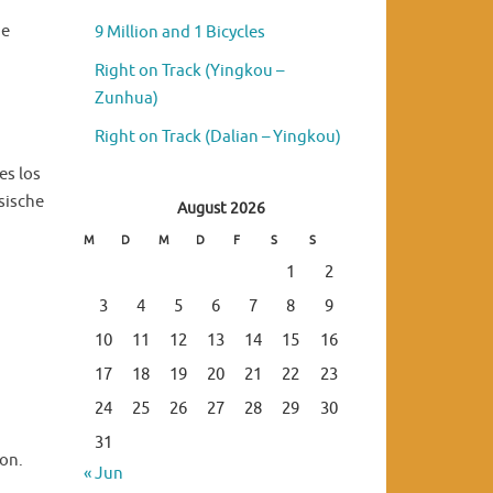
ie
9 Million and 1 Bicycles
Right on Track (Yingkou –
Zunhua)
Right on Track (Dalian – Yingkou)
es los
sische
August 2026
M
D
M
D
F
S
S
1
2
3
4
5
6
7
8
9
10
11
12
13
14
15
16
17
18
19
20
21
22
23
24
25
26
27
28
29
30
31
on.
« Jun