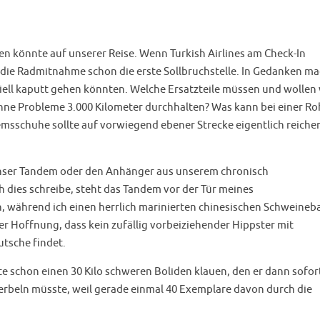
ehen könnte auf unserer Reise. Wenn Turkish Airlines am Check-In
t die Radmitnahme schon die erste Sollbruchstelle. In Gedanken m
ntiell kaputt gehen könnten. Welche Ersatzteile müssen und wollen 
hne Probleme 3.000 Kilometer durchhalten? Was kann bei einer Roh
emsschuhe sollte auf vorwiegend ebener Strecke eigentlich reiche
unser Tandem oder den Anhänger aus unserem chronisch
 dies schreibe, steht das Tandem vor der Tür meines
ln, während ich einen herrlich marinierten chinesischen Schweine
r Hoffnung, dass kein zufällig vorbeiziehender Hippster mit
utsche findet.
lte schon einen 30 Kilo schweren Boliden klauen, den er dann sofor
erbeln müsste, weil gerade einmal 40 Exemplare davon durch die