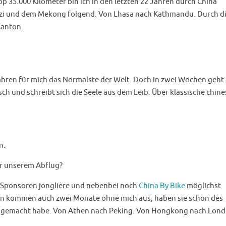
p 35.000 Kilometer bin ich in den letzten 22 Jahren durch China
gzi und dem Mekong folgend. Von Lhasa nach Kathmandu. Durch d
Kanton.
ahren für mich das Normalste der Welt. Doch in zwei Wochen geht 
ch und schreibt sich die Seele aus dem Leib. Über klassische chine
n.
r unserem Abflug?
 Sponsoren jongliere und nebenbei noch
China By Bike
möglichst
gen kommen auch zwei Monate ohne mich aus, haben sie schon des
gen gemacht habe. Von Athen nach Peking. Von Hongkong nach Lond