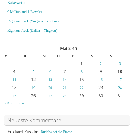
Kaiserwetter
9 Million and 1 Bicycles
Right on Track (Yingkou – Zunhua)
Right on Track (Dalian – Yingkou)
Mai 2015
M
D
M
D
F
S
S
1
2
3
4
7
9
10
5
6
8
12
15
11
13
14
16
17
18
23
19
20
21
22
24
26
29
30
31
25
27
28
« Apr
Jun »
Neueste Kommentare
Eckhard Fuss
bei
Buddha bei die Fische