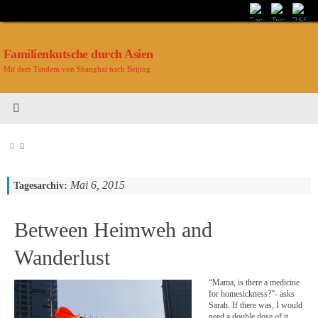
Familienkutsche durch Asien
Mit dem Tandem von Shanghai nach Beijing
Mai 6, 2015
Tagesarchiv:
Between Heimweh and
Wanderlust
“Mama, is there a medicine
for homesickness?”- asks
Sarah. If there was, I would
need a double dose of it