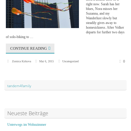
right now. Sarah has her
blues, Nora misses her
Suzanna, and my
Wanderlust slowly but
steadily gives away to
homesickness. After Volker
departs for further two days
of solo-biking to …
CONTINUE READING
0
Zornica Kirkova
Mai 6, 2015
Uncategorized
tandem4family
Neueste Beiträge
Unterwegs im Wohnzimmer