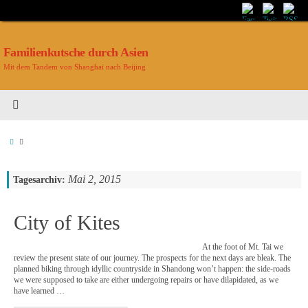
Familienkutsche durch Asien
Mit dem Tandem von Shanghai nach Beijing
Mai 2, 2015
Tagesarchiv:
City of Kites
At the foot of Mt. Tai we
review the present state of our journey. The prospects for the next days are bleak. The
planned biking through idyllic countryside in Shandong won’t happen: the side-roads
we were supposed to take are either undergoing repairs or have dilapidated, as we
have learned …