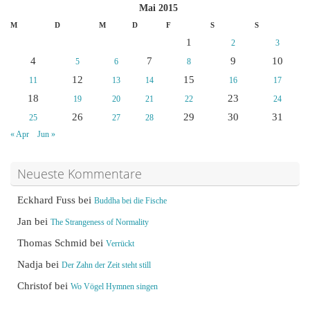
Mai 2015
M
D
M
D
F
S
S
1
2
3
4
7
9
10
5
6
8
12
15
11
13
14
16
17
18
23
19
20
21
22
24
26
29
30
31
25
27
28
« Apr
Jun »
Neueste Kommentare
Eckhard Fuss
bei
Buddha bei die Fische
Jan
bei
The Strangeness of Normality
Thomas Schmid
bei
Verrückt
Nadja
bei
Der Zahn der Zeit steht still
Christof
bei
Wo Vögel Hymnen singen