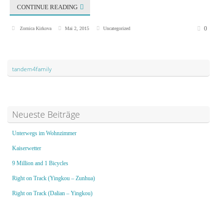
CONTINUE READING
0
Zornica Kirkova
Mai 2, 2015
Uncategorized
tandem4family
Neueste Beiträge
Unterwegs im Wohnzimmer
Kaiserwetter
9 Million and 1 Bicycles
Right on Track (Yingkou – Zunhua)
Right on Track (Dalian – Yingkou)