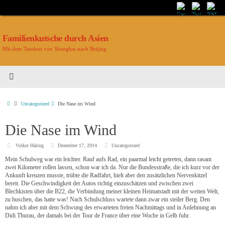
Familienkutsche durch Asien
Mit dem Tandem von Shanghai nach Beijing
Uncategorized
Die Nase im Wind
Die Nase im Wind
Volker Häring
Dezember 17, 2014
Uncategorized
Mein Schulweg war ein leichter. Rauf aufs Rad, ein paarmal leicht getreten, dann rasant
zwei Kilometer rollen lassen, schon war ich da. Nur die Bundesstraße, die ich kurz vor der
Ankunft kreuzen musste, trübte die Radfahrt, hielt aber den zusätzlichen Nervenkitzel
bereit. Die Geschwindigkeit der Autos richtig einzuschätzen und zwischen zwei
Blechkisten über die B22, die Verbindung meiner kleinen Heimatstadt mit der weiten Welt,
zu huschen, das hatte was! Nach Schulschluss wartete dann zwar ein steiler Berg. Den
nahm ich aber mit dem Schwung des erwarteten freien Nachmittags und in Anlehnung an
Didi Thurau, der damals bei der Tour de France über eine Woche in Gelb fuhr.