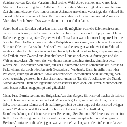
Seitdem war das Rad das Verkehrsmittel meiner Wahl. Autos stanken und waren laut.
Machten Dreck und Jagd auf Radfahrer. Kurz vor dem Abitur erregte dann zwar für kurze
Zeit ein himmelblauer Ford Taunus meine Aufmerksamkeit und verdrängte das Fahrrad für
ein gutes Jahr aus meinem Leben. Der Taunus endete im Frontalzusammenstoß mit einem
Mercedes Strich Dreier. Das war es dann mit mir und den Autos.
Schon bald war für mich außerdem klar, dass die möglichst schnelle Kilometerfresserei
nichts für mich war, trotz Schwärmerei für die Tour de France und frühpupertären fiktiven
Radrennen gegen imaginäre Gegner. Auf der Tartanbahn war ich immer Langstreckler, nie
Sprinter. Beim Fußballspielen, auf dem Bolzplatz und im Verein, war ich lieber Libero als
Stürmer. Oder der klassische „Sechser“, wie man heute sagen würde. Auf dem Fahrrad
setzte sich das fort. Ich wollte keine Geschwindigkeitsrekorde brechen, ich genoss simpel
die Freiheit, mein Zweirad aus dem elterlichen Haus zu schieben, aufzusteigen und die
Welt zu entdecken. Die Welt, das war damals meine Lieblingsstrecke, den Hausberg
weitere 200 Höhenmeter nach oben, auf der Höhenstraße acht Kilometer bis zur Kirche St.
Felix, einmal durch die Nachbarstadt Neustadt a.d. Waldnaab. Dann in steiler Fahrt den
Parkstein, einen spektakulären Basaltkegel mit einer unerbittlichen Schlusssteigung nach
oben. Aussicht genießen, in Schussfahrt nach unten ins Tal, die 70-Kilometer-die-Stunde-
Marke kratzend. Dann der legendäre Schlussanstieg nach oben, die letzten Meter eben bis
nach Hause rollen, ausgepumpt und glücklich!
Meine Frau Zornica kommt aus Bulgarien. Aus den Bergen. Ein Fahrrad machte da keinen
Sinn. Fahrradfahren hat sie nie gelernt. Wäre doch gelacht, wenn ich die Frau, die ich
liebe, nicht anfixen könnte und sie auf ihre gar nicht so alten Tage auf das Fahrrad bringen
könnte! Weihnachten 2003 schenkte ich ihr ein Fahrrad, mit Komfortlenker,
Komfortschaltung und idiotensichererer Bedienung. Seit Sommer 2004 steht es bei uns im
Keller. Zwei Ausflüge in den Grunewald, inmitten von Kampfradlern und den typischen
Berliner Autofahrern, die alles jagen, was zu schnell, zu langsam oder einfach nur da war,