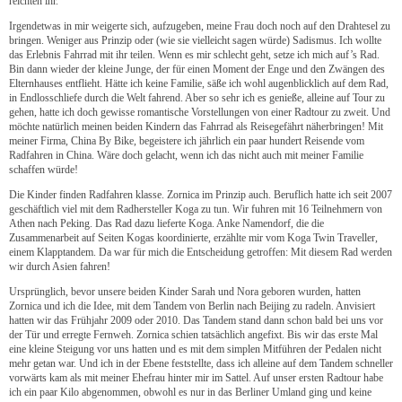
reichten ihr.
Irgendetwas in mir weigerte sich, aufzugeben, meine Frau doch noch auf den Drahtesel zu
bringen. Weniger aus Prinzip oder (wie sie vielleicht sagen würde) Sadismus. Ich wollte
das Erlebnis Fahrrad mit ihr teilen. Wenn es mir schlecht geht, setze ich mich auf’s Rad.
Bin dann wieder der kleine Junge, der für einen Moment der Enge und den Zwängen des
Elternhauses entflieht. Hätte ich keine Familie, säße ich wohl augenblicklich auf dem Rad,
in Endlosschliefe durch die Welt fahrend. Aber so sehr ich es genieße, alleine auf Tour zu
gehen, hatte ich doch gewisse romantische Vorstellungen von einer Radtour zu zweit. Und
möchte natürlich meinen beiden Kindern das Fahrrad als Reisegefährt näherbringen! Mit
meiner Firma, China By Bike, begeistere ich jährlich ein paar hundert Reisende vom
Radfahren in China. Wäre doch gelacht, wenn ich das nicht auch mit meiner Familie
schaffen würde!
Die Kinder finden Radfahren klasse. Zornica im Prinzip auch. Beruflich hatte ich seit 2007
geschäftlich viel mit dem Radhersteller Koga zu tun. Wir fuhren mit 16 Teilnehmern von
Athen nach Peking. Das Rad dazu lieferte Koga. Anke Namendorf, die die
Zusammenarbeit auf Seiten Kogas koordinierte, erzählte mir vom Koga Twin Traveller,
einem Klapptandem. Da war für mich die Entscheidung getroffen: Mit diesem Rad werden
wir durch Asien fahren!
Ursprünglich, bevor unsere beiden Kinder Sarah und Nora geboren wurden, hatten
Zornica und ich die Idee, mit dem Tandem von Berlin nach Beijing zu radeln. Anvisiert
hatten wir das Frühjahr 2009 oder 2010. Das Tandem stand dann schon bald bei uns vor
der Tür und erregte Fernweh. Zornica schien tatsächlich angefixt. Bis wir das erste Mal
eine kleine Steigung vor uns hatten und es mit dem simplen Mitführen der Pedalen nicht
mehr getan war. Und ich in der Ebene feststellte, dass ich alleine auf dem Tandem schneller
vorwärts kam als mit meiner Ehefrau hinter mir im Sattel. Auf unser ersten Radtour habe
ich ein paar Kilo abgenommen, obwohl es nur in das Berliner Umland ging und keine