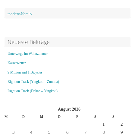
tandem4family
Neueste Beiträge
Unterwegs im Wohnzimmer
Kaiserwetter
9 Million and 1 Bicycles
Right on Track (Yingkou – Zunhua)
Right on Track (Dalian – Yingkou)
August 2026
M
D
M
D
F
S
S
1
2
3
4
5
6
7
8
9