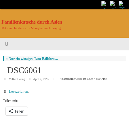
Familienkutsche durch Asien
Mit dem Tandem von Shanghai nach Beijing
«
Nur ein winziges Taro-Bällchen…
_DSC6061
Vollständige Größe ist
1200 × 800
Pixel
Volker Häring
April 4, 2015
Lesezeichen
.
Teilen mit:
Teilen