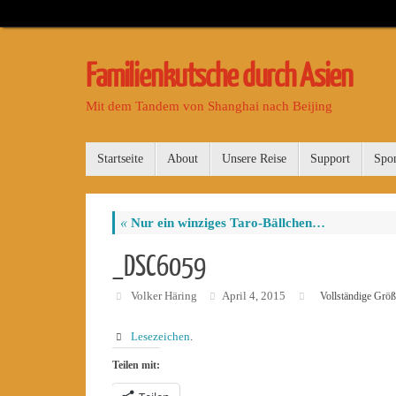
Familienkutsche durch Asien
Mit dem Tandem von Shanghai nach Beijing
Startseite
About
Unsere Reise
Support
Spo
«
Nur ein winziges Taro-Bällchen…
_DSC6059
Volker Häring
April 4, 2015
Vollständige Größ
Lesezeichen
.
Teilen mit: