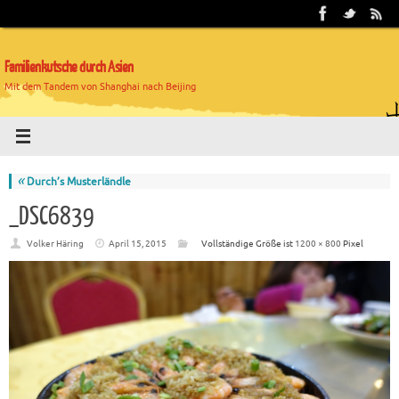
Familienkutsche durch Asien
Mit dem Tandem von Shanghai nach Beijing
«
Durch’s Musterländle
_DSC6839
Volker Häring
April 15, 2015
Vollständige Größe ist
1200 × 800
Pixel