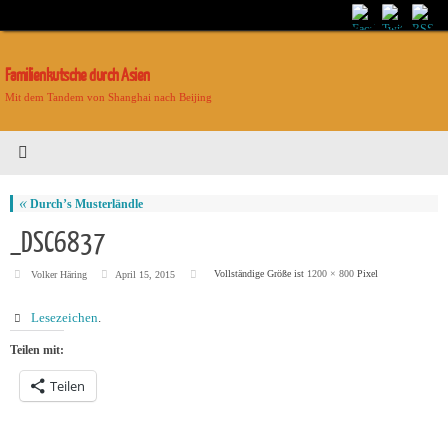
Familienkutsche durch Asien
Mit dem Tandem von Shanghai nach Beijing
«
Durch’s Musterländle
_DSC6837
Vollständige Größe ist
1200 × 800
Pixel
Volker Häring
April 15, 2015
Lesezeichen
.
Teilen mit:
Teilen