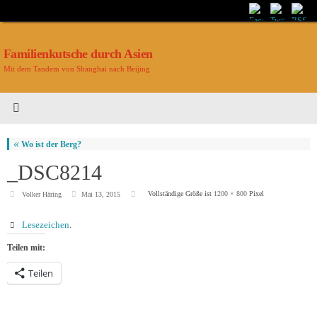
Familienkutsche durch Asien
Mit dem Tandem von Shanghai nach Beijing
«
Wo ist der Berg?
_DSC8214
Vollständige Größe ist
1200 × 800
Pixel
Volker Häring
Mai 13, 2015
Lesezeichen
.
Teilen mit:
Teilen