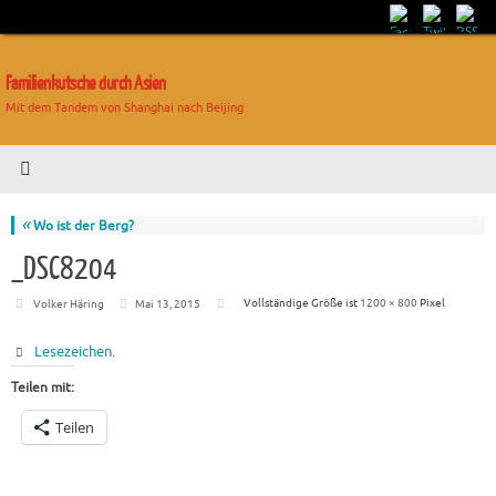
Familienkutsche durch Asien
Mit dem Tandem von Shanghai nach Beijing
«
Wo ist der Berg?
_DSC8204
Vollständige Größe ist
1200 × 800
Pixel
Volker Häring
Mai 13, 2015
Lesezeichen
.
Teilen mit:
Teilen