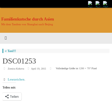
Familienkutsche durch Asien
Mit dem Tandem von Shanghai nach Beijing
«
Taxi!!!
DSC01253
Vollständige Größe ist
1200 × 797
Pixel
Zornica Kirkova
April 19, 2015
Lesezeichen
.
Teilen mit:
Teilen