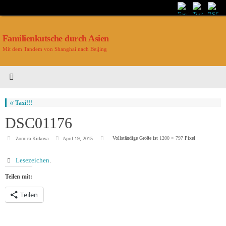
Familienkutsche durch Asien
Mit dem Tandem von Shanghai nach Beijing
«
Taxi!!!
DSC01176
Vollständige Größe ist
1200 × 797
Pixel
Zornica Kirkova
April 19, 2015
Lesezeichen
.
Teilen mit:
Teilen