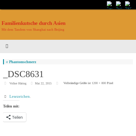
Familienkutsche durch Asien
Mit dem Tandem von Shanghai nach Beijing
«
Phantomschmerz
_DSC8631
Vollständige Größe ist
1200 × 800
Pixel
Volker Häring
Mai 22, 2015
Lesezeichen
.
Teilen mit:
Teilen