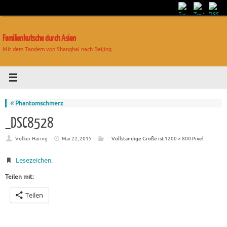
Familienkutsche durch Asien
Mit dem Tandem von Shanghai nach Beijing
«
Phantomschmerz
_DSC8528
Volker Häring
Mai 22, 2015
Vollständige Größe ist
1200 × 800
Pixel
Lesezeichen
.
Teilen mit:
Teilen