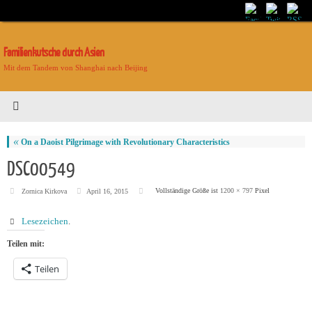
Familienkutsche durch Asien
Mit dem Tandem von Shanghai nach Beijing
«
On a Daoist Pilgrimage with Revolutionary Characteristics
DSC00549
Vollständige Größe ist
1200 × 797
Pixel
Zornica Kirkova
April 16, 2015
Lesezeichen
.
Teilen mit:
Teilen