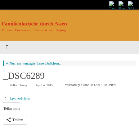
Familienkutsche durch Asien
Mit dem Tandem von Shanghai nach Beijing
«
Nur ein winziges Taro-Bällchen…
_DSC6289
Vollständige Größe ist
1200 × 800
Pixel
Volker Häring
April 4, 2015
Lesezeichen
.
Teilen mit:
Teilen