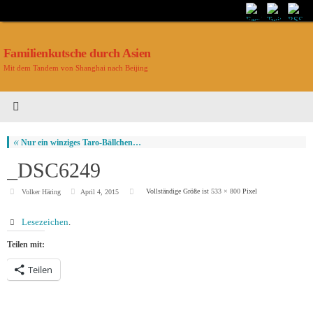
Familienkutsche durch Asien
Mit dem Tandem von Shanghai nach Beijing
«
Nur ein winziges Taro-Bällchen…
_DSC6249
Vollständige Größe ist
533 × 800
Pixel
Volker Häring
April 4, 2015
Lesezeichen
.
Teilen mit:
Teilen