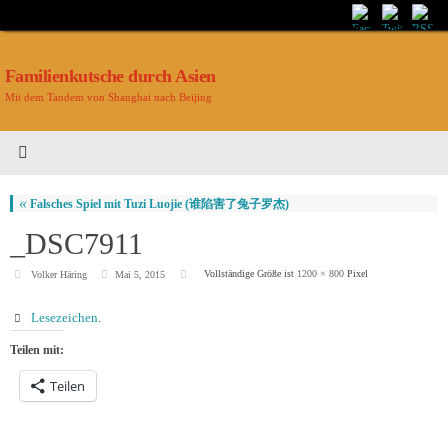
Familienkutsche durch Asien
Mit dem Tandem von Shanghai nach Beijing
«
Falsches Spiel mit Tuzi Luojie (谁陷害了兔子罗杰)
_DSC7911
Vollständige Größe ist
1200 × 800
Pixel
Volker Häring
Mai 5, 2015
Lesezeichen
.
Teilen mit:
Teilen