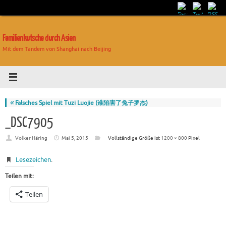
Familienkutsche durch Asien
Mit dem Tandem von Shanghai nach Beijing
«
Falsches Spiel mit Tuzi Luojie (谁陷害了兔子罗杰)
_DSC7905
Volker Häring
Mai 5, 2015
Vollständige Größe ist
1200 × 800
Pixel
Lesezeichen
.
Teilen mit:
Teilen