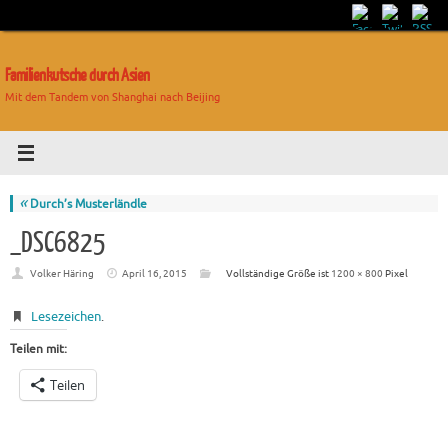
Familienkutsche durch Asien
Mit dem Tandem von Shanghai nach Beijing
«
Durch’s Musterländle
_DSC6825
Volker Häring
April 16, 2015
Vollständige Größe ist
1200 × 800
Pixel
Lesezeichen
.
Teilen mit:
Teilen