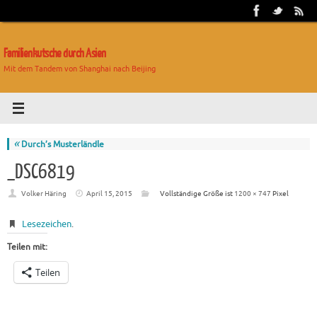
Familienkutsche durch Asien
Mit dem Tandem von Shanghai nach Beijing
«
Durch’s Musterländle
_DSC6819
Volker Häring
April 15, 2015
Vollständige Größe ist
1200 × 747
Pixel
Lesezeichen
.
Teilen mit:
Teilen