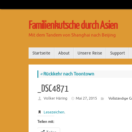
Familienkutsche durch Asien
Mit dem Tandem von Shanghai nach Beijing
Startseite
About
Unsere Reise
Support
«
Rückkehr nach Toontown
_DSC4871
Volker Häring
Mai 27, 2015
Vollständige G
Lesezeichen
.
Teilen mit: