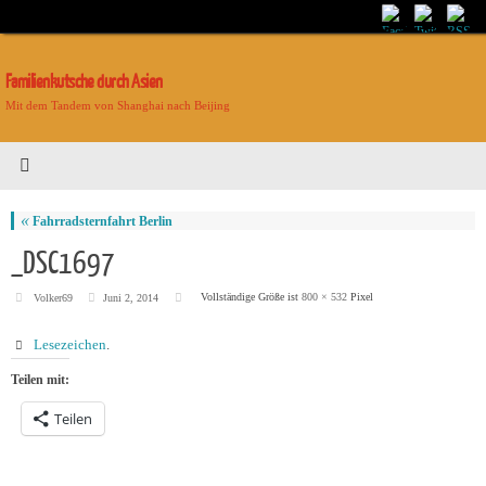
Familienkutsche durch Asien
Mit dem Tandem von Shanghai nach Beijing
«
Fahrradsternfahrt Berlin
_DSC1697
Vollständige Größe ist
800 × 532
Pixel
Volker69
Juni 2, 2014
Lesezeichen
.
Teilen mit:
Teilen