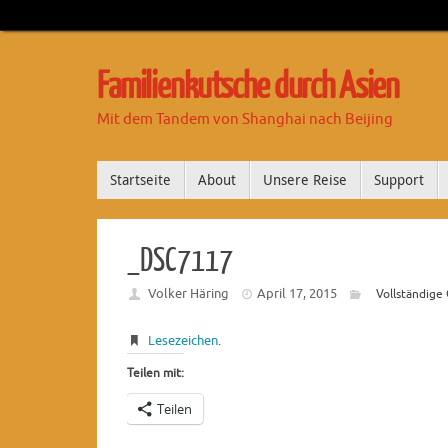
Familienkutsche durch Asien
Mit dem Tandem von Shanghai nach Beijing
Startseite
About
Unsere Reise
Support
_DSC7117
Volker Häring
April 17, 2015
Vollständige
Lesezeichen
.
Teilen mit:
Teilen